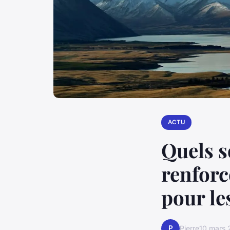
ACTU
Quels s
renforc
pour le
P
Pierre
10 mars