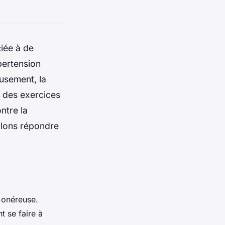
ciée à de
pertension
eusement, la
, des exercices
ntre la
allons répondre
t onéreuse.
t se faire à