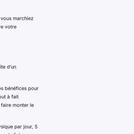
i vous marchiez
re votre
ite d’un
des bénéfices pour
ut à fait
 faire monter le
ysique par jour, 5