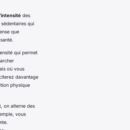
’intensité
des
 sédentaires qui
tense que
 santé.
tensité qui permet
marcher
ais où vous
iciterez davantage
ition physique
t, on alterne des
xemple, vous
nte.