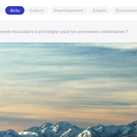
l
Actu
Culture
Divertissement
Emploi
Environne
ement musculaire à privilégier pour les personnes sédentaires ?