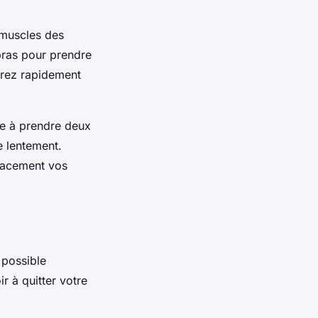
 muscles des
 bras pour prendre
irez rapidement
ste à prendre deux
e lentement.
icacement vos
t possible
r à quitter votre