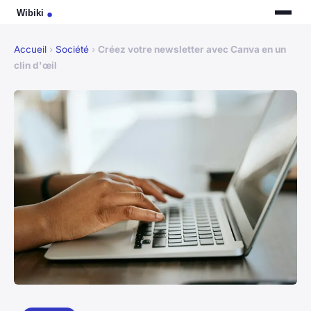
Accueil
›
Société
›
Créez votre newsletter avec Canva en un
clin d'œil