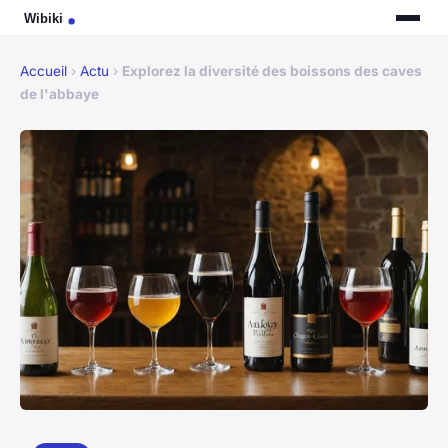
Accueil
›
Actu
›
Explorez la diversité des boissons des caves
de l'abbaye